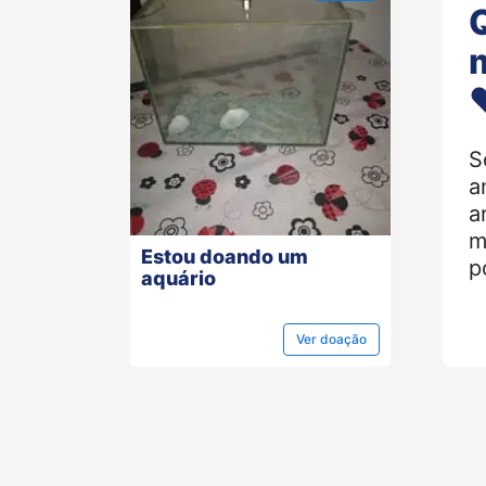
S
a
a
m
Estou doando um
p
aquário
Ver
doação