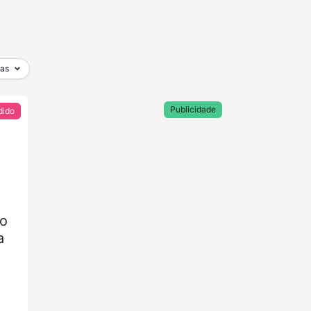
ias
Publicidade
dido
o
a