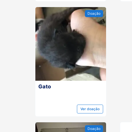
Doação
Gato
Ver
doação
Doação