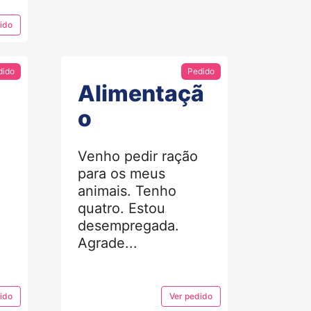
ido
dido
Pedido
Alimentaçã
o
Venho pedir ração
para os meus
animais. Tenho
quatro. Estou
desempregada.
Agrade...
ido
Ver
pedido