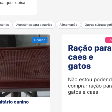
qualquer coisa
sórios
Acessórios para aquários
Alimentação
Outras subcategor
Doação
Pe
Ração para
caes e
gatos
Não estou podend
comprar ração par
gatos e caes
itário canino