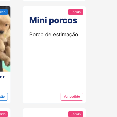
ção
Pedido
Mini porcos
Porco de estimação
ver
ção
Ver
pedido
dido
Pedido