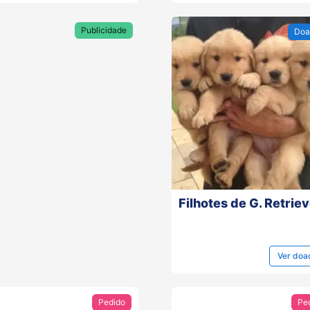
Publicidade
Doa
Filhotes de G. Retrie
Ver
doa
Pedido
Pe