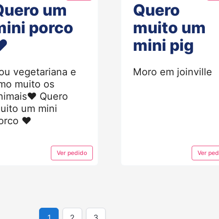
Quero um
Quero
mini porco
muito um
❤
mini pig
ou vegetariana e
Moro em joinville
mo muito os
nimais❤ Quero
uito um mini
orco ❤
Ver
pedido
Ver
ped
1
2
3