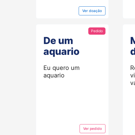
Ver
doação
Pedido
De um
M
aquario
Eu quero um
R
aquario
v
v
Ver
pedido