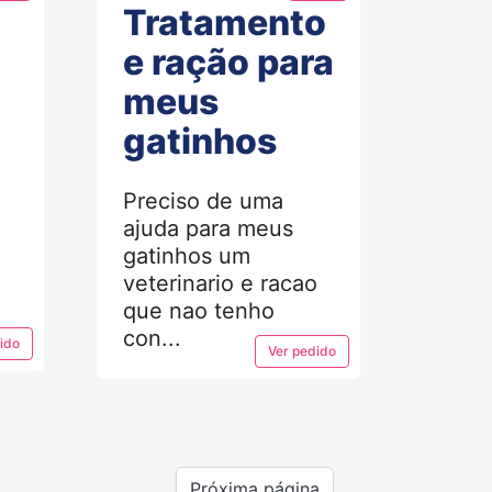
Tratamento
e ração para
meus
gatinhos
Preciso de uma
ajuda para meus
gatinhos um
veterinario e racao
que nao tenho
con...
ido
Ver
pedido
Próxima página