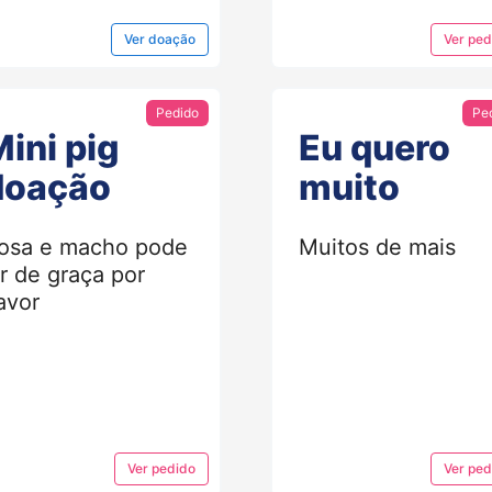
Ver
doação
Ver
ped
Pedido
Pe
ini pig
Eu quero
doação
muito
osa e macho pode
Muitos de mais
ir de graça por
avor
Ver
pedido
Ver
ped