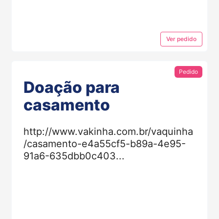
Ver
pedido
Pedido
Doação para
casamento
http://www.vakinha.com.br/vaquinha
/casamento-e4a55cf5-b89a-4e95-
91a6-635dbb0c403...