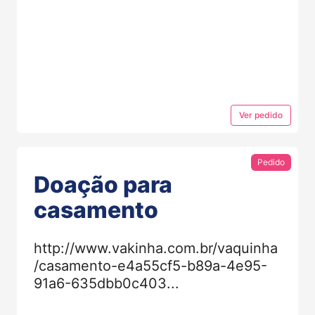
Ver
pedido
Pedido
Doação para
casamento
http://www.vakinha.com.br/vaquinha
/casamento-e4a55cf5-b89a-4e95-
91a6-635dbb0c403...