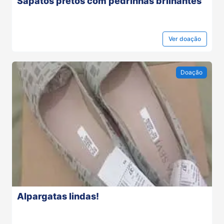
Sapatos pretos com pedrinhas brilhantes
Ver
doação
Doação
Alpargatas lindas!