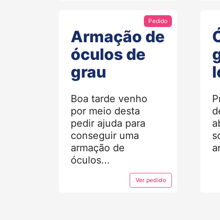
Pedido
Armação de
óculos de
grau
Boa tarde venho
P
por meio desta
d
pedir ajuda para
a
conseguir uma
s
armação de
a
óculos...
Ver
pedido