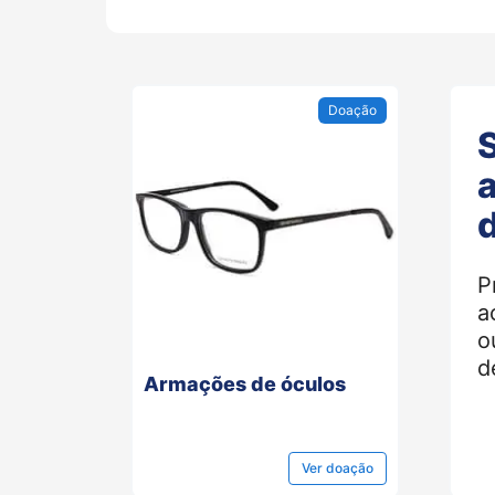
Doação
P
a
o
d
Armações de óculos
Ver
doação