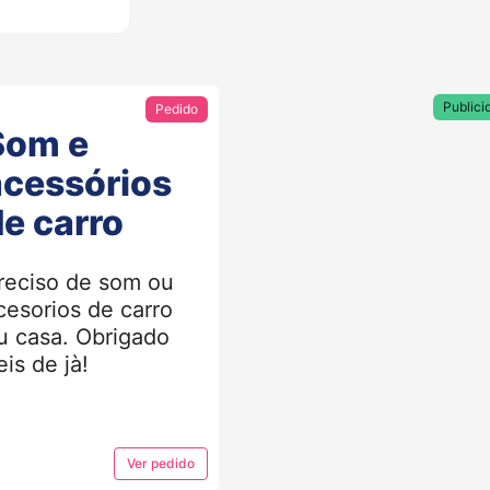
Publici
Pedido
Som e
acessórios
de carro
reciso de som ou
cesorios de carro
u casa. Obrigado
eis de jà!
Ver
pedido