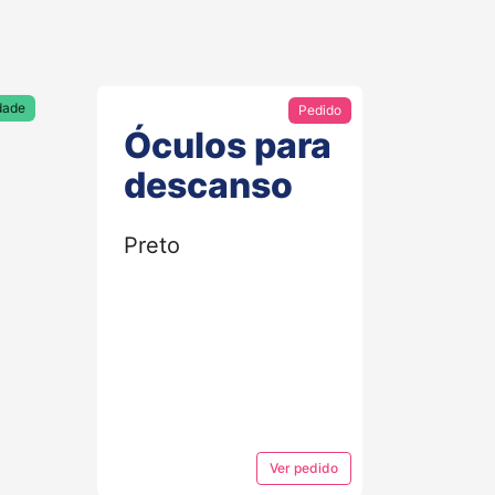
dade
Pedido
Óculos para
descanso
Preto
Ver
pedido