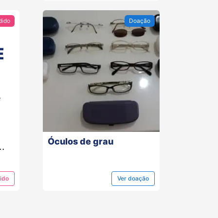
dido
Doação
E
e
Óculos de grau
..
ido
Ver
doação