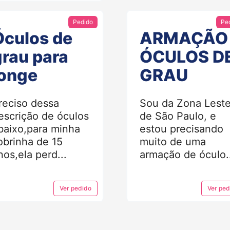
Pedido
Pe
Óculos de
ARMAÇÃO
grau para
ÓCULOS D
longe
GRAU
reciso dessa
Sou da Zona Lest
escrição de óculos
de São Paulo, e
baixo,para minha
estou precisando
obrinha de 15
muito de uma
nos,ela perd...
armação de óculo.
Ver
pedido
Ver
ped