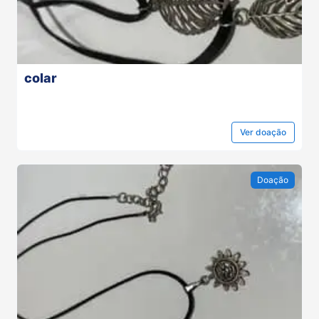
colar
Ver
doação
Doação