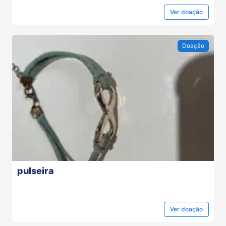
Ver
doação
Doação
pulseira
Ver
doação