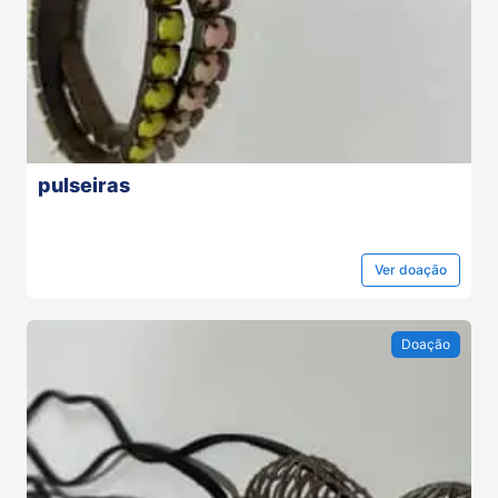
pulseiras
Ver
doação
Doação