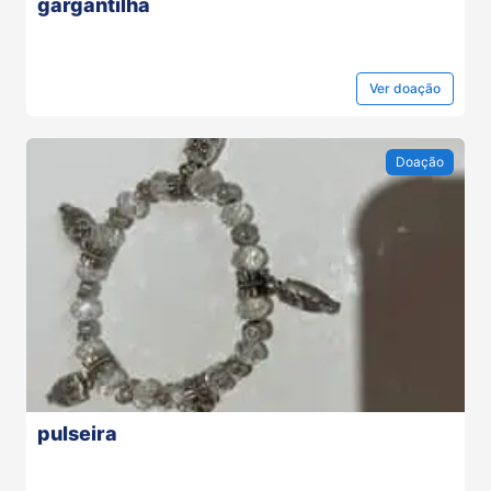
gargantilha
Ver
doação
Doação
pulseira