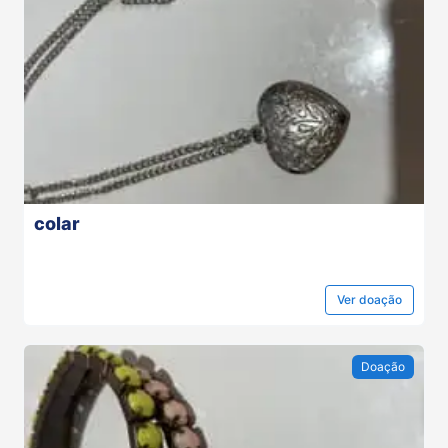
colar
Ver
doação
Doação