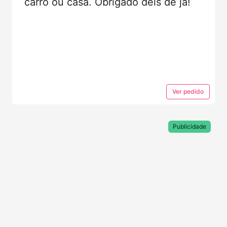
carro ou casa. Obrigado deis de jà!
Ver
pedido
Publicidade