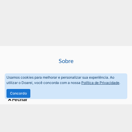
Sobre
Perguntas frequentes
Usamos cookies para melhorar e personalizar sua experiência. Ao
utilizar o Doarei, você concorda com a nossa
Política de Privacidade
.
Termos de Uso
Concordo
Fechar
Política de privacidade
©
Doarei
, 2017 -
2026
. Feito com
♥
em Minas Gerais.