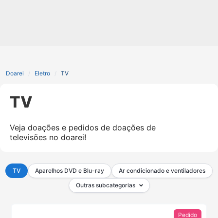
Doarei
Eletro
TV
TV
Veja doações e pedidos de doações de
televisões no doarei!
TV
Aparelhos DVD e Blu-ray
Ar condicionado e ventiladores
Outras subcategorias
Pedido